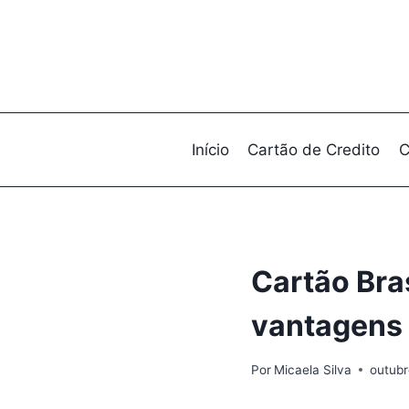
Pular
para
o
Conteúdo
Início
Cartão de Credito
C
Cartão Bra
vantagens 
Por
Micaela Silva
outubr