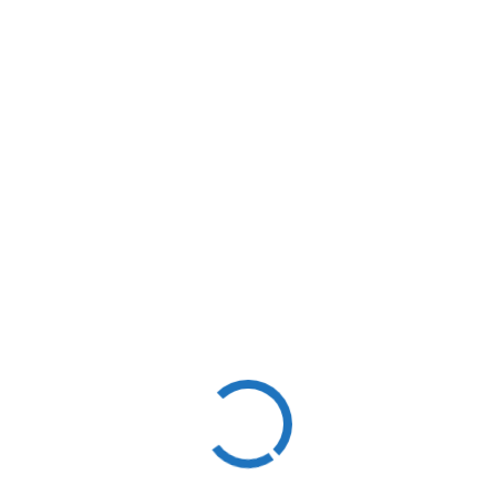
bancário tradicional:
Taxa de juros definida por perfil do
cliente
CET (Custo Efetivo Total)
incluindo
juros, IOF e tarifas
Parcelas mensais fixas ou variáveis
Atualmente, qualquer renegociação deve
ser feita com o
banco que assumiu o
contrato
, geralmente o Bradesco.
Nunca aceite renegociações feitas por
terceiros sem confirmação oficial.